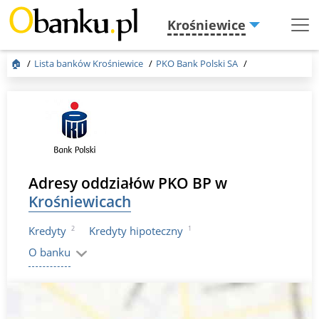
Krośniewice
Menu
Burger
🏠
Lista banków Krośniewice
PKO Bank Polski SA
Adresy oddziałów PKO BP w
Krośniewicach
2
1
Kredyty
Kredyty hipoteczny
O banku