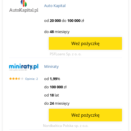
Auto Kapital
od
20 000
do
100 000
zł
do
48
miesięcy
Weź pożyczkę
PSFLoans Sp. z o. o.
Miniraty
od
1,99
%
Opinie: 2
do
100 000
zł
od
18
lat
do
24
miesięcy
Weź pożyczkę
Nordbaltica Polska sp. z o.o.