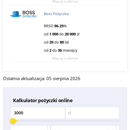
Więcej o ofercie
Boss Pożyczka
RRSO
96.25
%
od
1 000
do
20 000
zł
od
20
do
80
lat
od
2
do
36
miesięcy
Więcej o ofercie
Ostatnia aktualizacja: 05 sierpnia 2026
Kalkulator pożyczki online
zł
Kwota