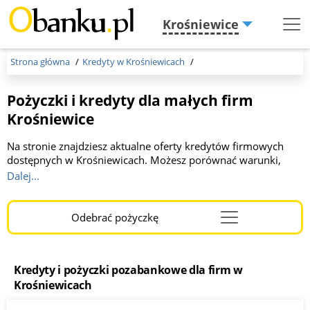
Krośniewice
Menu
Burger
Strona główna
Kredyty w Krośniewicach
Pożyczki i kredyty dla małych firm
Krośniewice
Na stronie znajdziesz aktualne oferty kredytów firmowych
dostępnych w Krośniewicach. Możesz porównać warunki,
kwoty oraz okresy spłaty oferowane przez różne banki. Kwota
Dalej...
do 1 000 000 zł, okres kredytowania od 2 do 36 miesięcy. To
idealne miejsce dla przedsiębiorców szukających korzystnego
finansowania. Wybierz optymalną dla Ciebie ofertę, kliknij link
Odebrać pożyczkę
Menu
i wypełnij wniosek online. Otrzymaj szybką a korzystną
Burger
decyzję!
Kredyty i pożyczki pozabankowe dla firm w
Krośniewicach