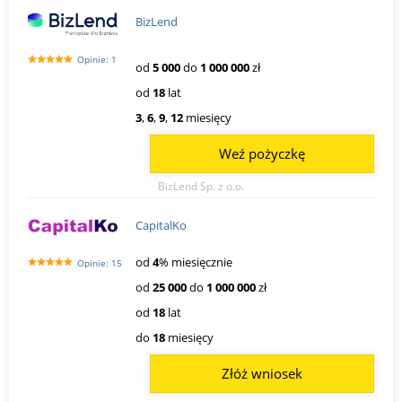
BizLend
Opinie: 1
od
5 000
do
1 000 000
zł
od
18
lat
3
,
6
,
9
,
12
miesięcy
Weź pożyczkę
BizLend Sp. z o.o.
CapitalKo
od
4
% miesięcznie
Opinie: 15
od
25 000
do
1 000 000
zł
od
18
lat
do
18
miesięcy
Złóż wniosek