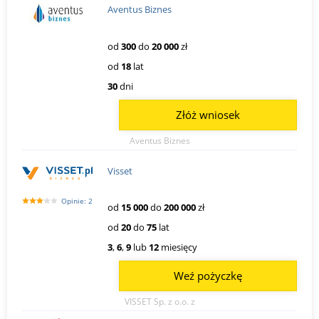
Aventus Biznes
od
300
do
20 000
zł
od
18
lat
30
dni
Złóż wniosek
Aventus Biznes
Visset
Opinie: 2
od
15 000
do
200 000
zł
od
20
do
75
lat
3
,
6
,
9
lub
12
miesięcy
Weź pożyczkę
VISSET Sp. z o.o. z