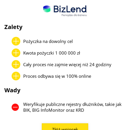
W niektórych przypadkach fintechy i platformy finansowe (np.
PragmaGO, Finelf, SMEO, CashDirector) mogą udzielić
finansowania nawet na kwoty powyżej 1 mln zł, szczególnie w
formie faktoringu lub finansowania celowego (np. zakup sprzętu,
Zalety
towaru).
Pożyczka na dowolny cel
Warto jednak pamiętać, że im wyższa kwota, tym większe
wymagania dotyczące dokumentów (np. KPiR, deklaracje VAT,
Kwota pożyczki 1 000 000 zł
wyciągi bankowe), a także konieczność posiadania stażu
działalności – zwykle min. 6–12 miesięcy. W przypadku
Cały proces nie zajmie więcej niż 24 godziny
młodszych firm lub słabej historii finansowej limity będą niższe, a
oprocentowanie wyższe.
Proces odbywa się w 100% online
Wady
Weryfikuje publiczne rejestry dłużników, takie jak
BIK, BIG InfoMonitor oraz KRD
Złóż wniosek